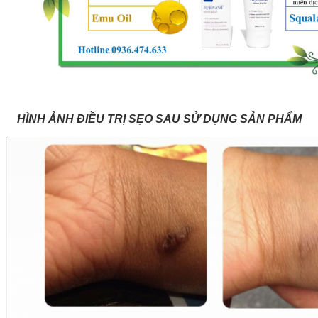
HÌNH ẢNH ĐIỀU TRỊ SẸO SAU SỬ DỤNG SẢN PHẨM