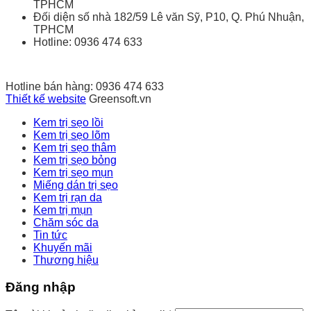
TPHCM
Đối diện số nhà 182/59 Lê văn Sỹ, P10, Q. Phú Nhuận,
TPHCM
Hotline: 0936 474 633
Hotline bán hàng: 0936 474 633
Thiết kế website
Greensoft.vn
Kem trị sẹo lồi
Kem trị sẹo lõm
Kem trị sẹo thâm
Kem trị sẹo bỏng
Kem trị sẹo mụn
Miếng dán trị sẹo
Kem trị rạn da
Kem trị mụn
Chăm sóc da
Tin tức
Khuyến mãi
Thương hiệu
Đăng nhập