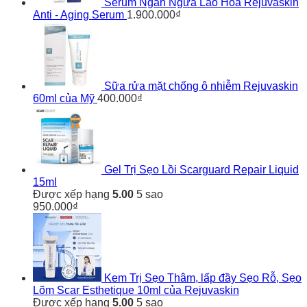
Serum Ngăn Ngừa Lão Hóa Rejuvaskin
Anti - Aging Serum
1.900.000
₫
Sữa rửa mặt chống ô nhiễm Rejuvaskin
60ml của Mỹ
400.000
₫
Gel Trị Sẹo Lồi Scarguard Repair Liquid
15ml
Được xếp hạng
5.00
5 sao
950.000
₫
Kem Trị Sẹo Thâm, lấp đầy Sẹo Rỗ, Sẹo
Lõm Scar Esthetique 10ml của Rejuvaskin
Được xếp hạng
5.00
5 sao