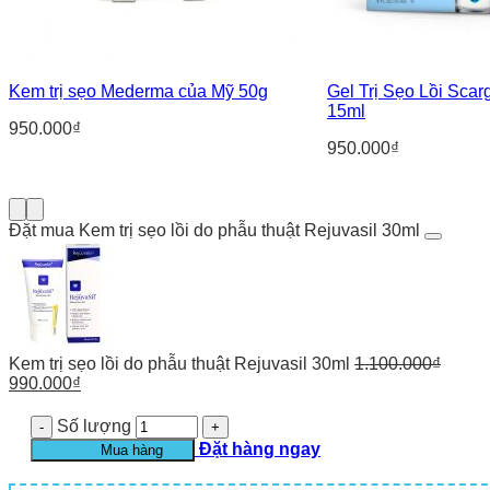
Kem trị sẹo Mederma của Mỹ 50g
Gel Trị Sẹo Lồi Scar
15ml
950.000
₫
950.000
₫
Đặt mua Kem trị sẹo lồi do phẫu thuật Rejuvasil 30ml
Kem trị sẹo lồi do phẫu thuật Rejuvasil 30ml
1.100.000
₫
990.000
₫
Số lượng
Đặt hàng ngay
Mua hàng