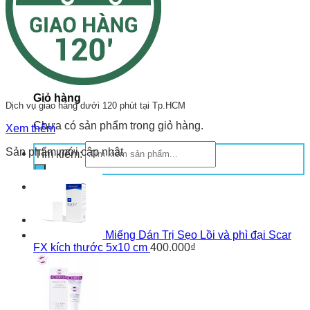
Giỏ hàng
Dịch vụ giao hàng dưới 120 phút tại Tp.HCM
Chưa có sản phẩm trong giỏ hàng.
Xem thêm
Sản phẩm mới cập nhật
Tìm kiếm:
Miếng Dán Trị Sẹo Lồi và phì đại Scar
FX kích thước 5x10 cm
400.000
₫