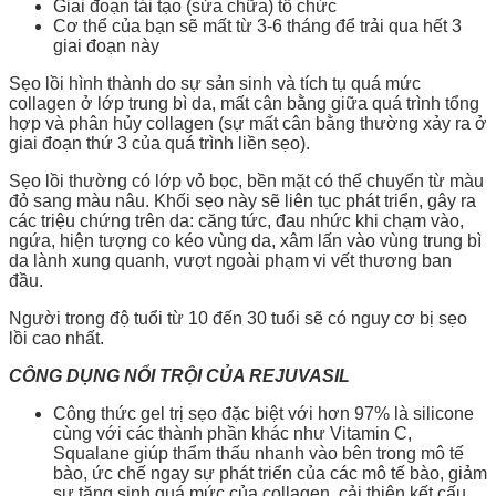
Giai đoạn tái tạo (sửa chữa) tổ chức
Cơ thể của bạn sẽ mất từ 3-6 tháng để trải qua hết 3
giai đoạn này
Sẹo lồi hình thành do sự sản sinh và tích tụ quá mức
collagen ở lớp trung bì da, mất cân bằng giữa quá trình tổng
hợp và phân hủy collagen (sự mất cân bằng thường xảy ra ở
giai đoạn thứ 3 của quá trình liền sẹo).
Sẹo lồi thường có lớp vỏ bọc, bền mặt có thể chuyển từ màu
đỏ sang màu nâu. Khối sẹo này sẽ liên tục phát triển, gây ra
các triệu chứng trên da: căng tức, đau nhức khi chạm vào,
ngứa, hiện tượng co kéo vùng da, xâm lấn vào vùng trung bì
da lành xung quanh, vượt ngoài phạm vi vết thương ban
đầu.
Người trong độ tuổi từ 10 đến 30 tuổi sẽ có nguy cơ bị sẹo
lồi cao nhất.
CÔNG DỤNG NỔI TRỘI CỦA REJUVASIL
Công thức gel trị sẹo đặc biệt với hơn 97% là silicone
cùng với các thành phần khác như Vitamin C,
Squalane giúp thẩm thấu nhanh vào bên trong mô tế
bào, ức chế ngay sự phát triển của các mô tế bào, giảm
sự tăng sinh quá mức của collagen, cải thiện kết cấu