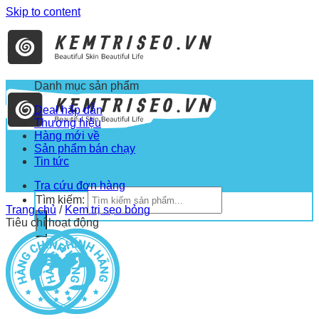
Skip to content
Danh mục sản phẩm
Deal hấp dẫn
Thương hiệu
Hàng mới về
Sản phẩm bán chạy
Tin tức
Tra cứu đơn hàng
Tìm kiếm:
Trang chủ
/
Kem trị sẹo bỏng
Tiêu chí hoạt động