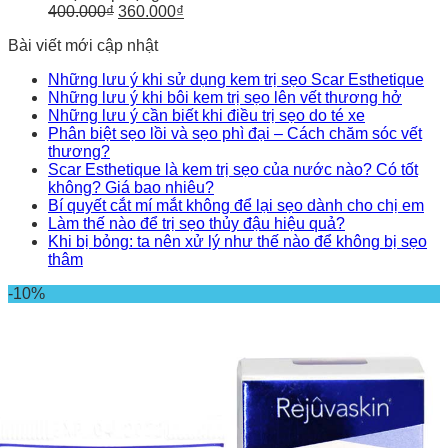
400.000
₫
360.000
₫
Bài viết mới cập nhật
Những lưu ý khi sử dụng kem trị sẹo Scar Esthetique
Những lưu ý khi bôi kem trị sẹo lên vết thương hở
Những lưu ý cần biết khi điều trị sẹo do té xe
Phân biệt sẹo lồi và sẹo phì đại – Cách chăm sóc vết
thương?
Scar Esthetique là kem trị sẹo của nước nào? Có tốt
không? Giá bao nhiêu?
Bí quyết cắt mí mắt không để lại sẹo dành cho chị em
Làm thế nào để trị sẹo thủy đậu hiệu quả?
Khi bị bỏng: ta nên xử lý như thế nào để không bị sẹo
thâm
-10%