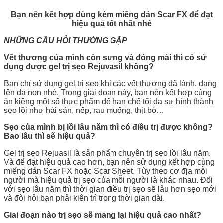
Bạn nên kết hợp dùng kèm miếng dán Scar FX để đạt
hiệu quả tốt nhất nhé
NHỮNG CÂU HỎI THƯỜNG GẶP
Vết thương của mình còn sưng và đóng mài thì có sử
dụng được gel trị sẹo Rejuvasil không?
Bạn chỉ sử dụng gel trị sẹo khi các vết thương đã lành, đang
lên da non nhé. Trong giai đoạn này, bạn nên kết hợp cùng
ăn kiêng một số thực phẩm để hạn chế tối đa sự hình thành
sẹo lồi như hải sản, nếp, rau muống, thịt bò…
Sẹo của mình bị lồi lâu năm thì có điều trị được không?
Bao lâu thì sẽ hiệu quả?
Gel trị sẹo Rejuasil là sản phẩm chuyên trị sẹo lồi lâu năm.
Và để đạt hiệu quả cao hơn, bạn nên sử dụng kết hợp cùng
miếng dán Scar FX hoặc Scar Sheet. Tùy theo cơ địa mỗi
người mà hiệu quả trị sẹo của mỗi người là khác nhau. Đối
với sẹo lâu năm thì thời gian điều trị sẹo sẽ lâu hơn sẹo mới
và đòi hỏi bạn phải kiên trì trong thời gian dài.
Giai đoạn nào trị sẹo sẽ mang lại hiệu quả cao nhất?