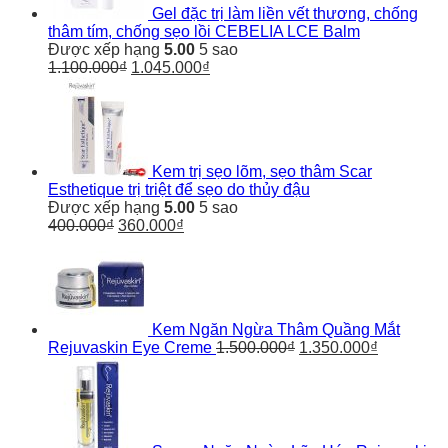
Gel đặc trị làm liền vết thương, chống
thâm tím, chống sẹo lồi CEBELIA LCE Balm
Được xếp hạng
5.00
5 sao
1.100.000
₫
1.045.000
₫
Kem trị sẹo lõm, sẹo thâm Scar
Esthetique trị triệt để sẹo do thủy đậu
Được xếp hạng
5.00
5 sao
400.000
₫
360.000
₫
Kem Ngăn Ngừa Thâm Quầng Mắt
Rejuvaskin Eye Creme
1.500.000
₫
1.350.000
₫