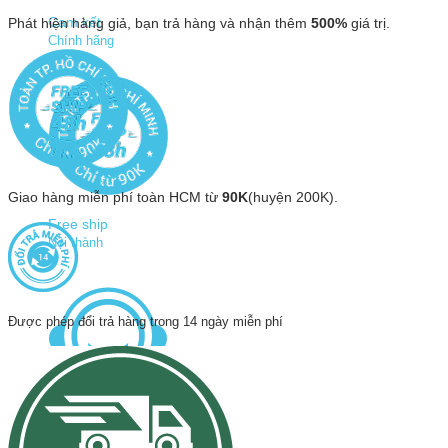
Phát hiện hàng giả, bạn trả hàng và nhận thêm
Cam kết
500%
giá trị.
Chính hãng
Giao hàng miễn phí toàn HCM từ
90K
(huyện 200K).
Free ship
Nội thành
Được phép đổi trả hàng trong 14 ngày miễn phí
Hotline
0936 474 633