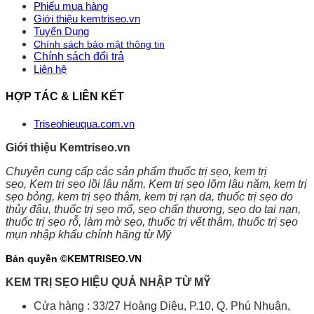
Phiếu mua hàng
Giới thiệu kemtriseo.vn
Tuyển Dụng
Chính sách bảo mật thông tin
Chính sách đổi trả
Liên hệ
HỢP TÁC & LIÊN KẾT
Triseohieuqua.com.vn
Giới thiệu Kemtriseo.vn
Chuyên cung cấp các sản phẩm thuốc trị sẹo, kem trị
sẹo,
Kem trị sẹo lồi lâu năm, Kem trị sẹo lõm lâu năm, kem trị
sẹo bỏng, kem trị sẹo thâm, kem trị rạn da
, thuốc trị sẹo do
thủy đậu, thuốc trị sẹo mổ, sẹo chấn thương, sẹo do tai nạn,
thuốc trị sẹo rỗ, làm mờ sẹo, thuốc trị vết thâm, thuốc trị sẹo
mụn nhập khẩu chính hãng từ Mỹ
Bản quyền ©KEMTRISEO.VN
KEM TRỊ SẸO HIỆU QUẢ NHẬP TỪ MỸ
Cửa hàng : 33/27 Hoàng Diệu, P.10, Q. Phú Nhuận,