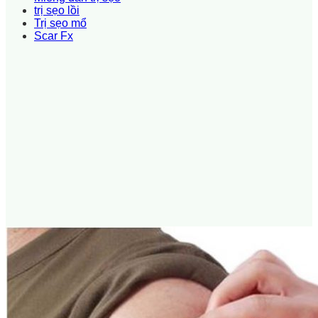
trị sẹo lồi
Trị sẹo mổ
Scar Fx