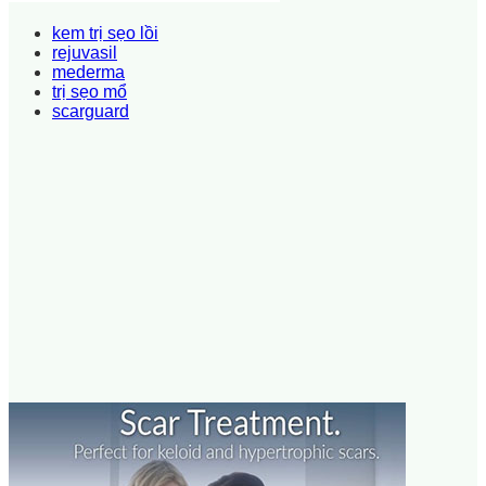
kem trị sẹo lồi
rejuvasil
mederma
trị sẹo mổ
scarguard