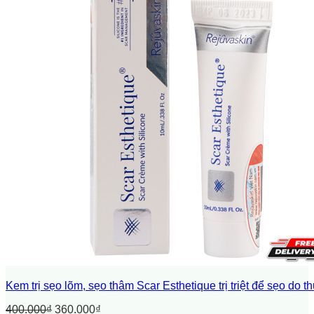
Kem trị sẹo lõm, sẹo thâm Scar Esthetique trị triệt để sẹo do t
400.000
₫
360.000
₫