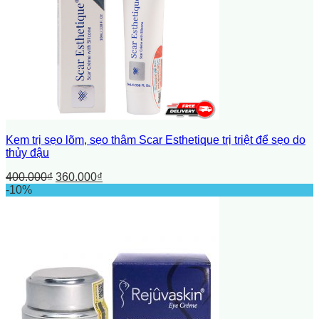
Kem trị sẹo lõm, sẹo thâm Scar Esthetique trị triệt để sẹo do
thủy đậu
400.000
₫
360.000
₫
-10%