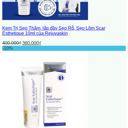
Kem Trị Sẹo Thâm, lấp đầy Sẹo Rỗ, Sẹo Lõm Scar
Esthetique 10ml của Rejuvaskin
400.000
₫
360.000
₫
-10%