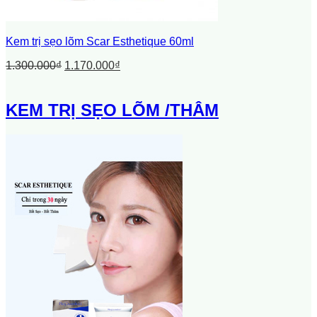
Kem trị sẹo lõm Scar Esthetique 60ml
1.300.000
₫
1.170.000
₫
KEM TRỊ SẸO LÕM /THÂM