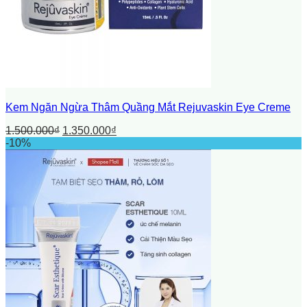
Kem Ngăn Ngừa Thâm Quầng Mắt Rejuvaskin Eye Creme
1.500.000
₫
1.350.000
₫
-10%