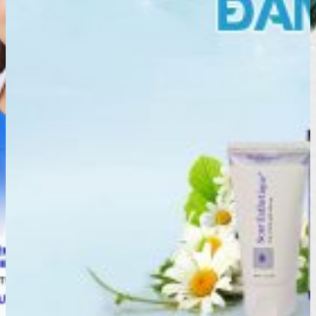
Cam kết
Chính hãng
Free ship
Nội thành
Hotline
0936 474 633