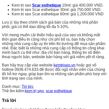
Kem trị sẹo
Scar esthetique
10ml: giá 400.000 VND.
Kem trị sẹo Scar esthetique 30ml: giá 750.000 VND.
Kem trị sẹo Scar esthetique 60ml: giá 1.200.000 VND
Lưu ý: tùy theo chính sách giá bán của những nhà phân
phối, giá có thể dao dộng tối đa 5-10%.
Với mong muốn cải thiện hiệu quả của sẹo và không mất
thời gian điều trị cũng như chi phí bỏ ra, bạn hãy chọn
những nhà cung cấp uy tín trên thị trường để mua sản phẩm
nhé. Đặc biệt là những nhà cung cấp có thông tin công khai
minh bạch cụ thể như: địa chỉ bán hàng, thông tin số điện
thoại người bán, website bán hàng với giá niêm yết rõ ràng.
Bạn hãy truy cập vào website
kemtriseo.vn
hoặc gọi số
hotline 0936.474.633 để được đội ngũ nhân viên của chúng
tôi hỗ trợ ngay, giúp bạn tìm ra những sản phẩm phù hợp với
tình trạng sẹo của mình.
Danh mục:
Tin tức
Thẻ tìm kiếm:
kem trị sẹo
,
scar esthetique
Trả lời