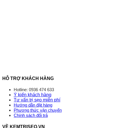
HỖ TRỢ KHÁCH HÀNG
Hotline: 0936 474 633
Ý kiến khách hàng
Tư vấn trị sẹo miễn phí
Hướng dẫn đặt hàng
Phương thức vận chuyển
Chính sách đổi trả
VỀ KEMTRISEO.VN