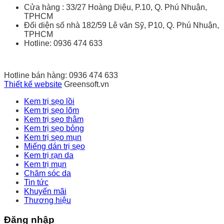
Cửa hàng : 33/27 Hoàng Diệu, P.10, Q. Phú Nhuận,
TPHCM
Đối diện số nhà 182/59 Lê văn Sỹ, P10, Q. Phú Nhuận,
TPHCM
Hotline: 0936 474 633
Hotline bán hàng: 0936 474 633
Thiết kế website
Greensoft.vn
Kem trị sẹo lồi
Kem trị sẹo lõm
Kem trị sẹo thâm
Kem trị sẹo bỏng
Kem trị sẹo mụn
Miếng dán trị sẹo
Kem trị rạn da
Kem trị mụn
Chăm sóc da
Tin tức
Khuyến mãi
Thương hiệu
Đăng nhập