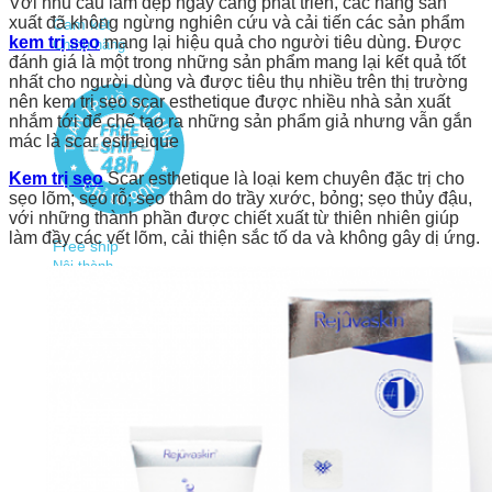
Với nhu cầu làm đẹp ngày càng phát triển, các hãng sản
xuất đã không ngừng nghiên cứu và cải tiến các sản phẩm
Cam kết
kem trị sẹo
mang lại hiệu quả cho người tiêu dùng. Được
Chính hãng
đánh giá là một trong những sản phẩm mang lại kết quả tốt
nhất cho người dùng và được tiêu thụ nhiều trên thị trường
nên kem trị sẹo scar esthetique được nhiều nhà sản xuất
nhắm tới để chế tạo ra những sản phẩm giả nhưng vẫn gắn
mác là scar estheique
Kem trị sẹo
Scar esthetique là loại kem chuyên đặc trị cho
sẹo lõm; sẹo rỗ; sẹo thâm do trầy xước, bỏng; sẹo thủy đậu,
với những thành phần được chiết xuất từ thiên nhiên giúp
làm đầy các vết lõm, cải thiện sắc tố da và không gây dị ứng.
Free ship
Nội thành
Hotline
0936 474 633