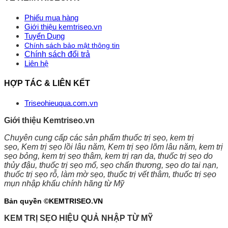
Phiếu mua hàng
Giới thiệu kemtriseo.vn
Tuyển Dụng
Chính sách bảo mật thông tin
Chính sách đổi trả
Liên hệ
HỢP TÁC & LIÊN KẾT
Triseohieuqua.com.vn
Giới thiệu Kemtriseo.vn
Chuyên cung cấp các sản phẩm thuốc trị sẹo, kem trị
sẹo,
Kem trị sẹo lồi lâu năm, Kem trị sẹo lõm lâu năm, kem trị
sẹo bỏng, kem trị sẹo thâm, kem trị rạn da
, thuốc trị sẹo do
thủy đậu, thuốc trị sẹo mổ, sẹo chấn thương, sẹo do tai nạn,
thuốc trị sẹo rỗ, làm mờ sẹo, thuốc trị vết thâm, thuốc trị sẹo
mụn nhập khẩu chính hãng từ Mỹ
Bản quyền ©KEMTRISEO.VN
KEM TRỊ SẸO HIỆU QUẢ NHẬP TỪ MỸ