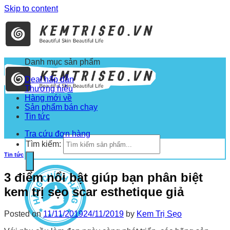
Skip to content
Danh mục sản phẩm
Deal hấp dẫn
Thương hiệu
Hàng mới về
Sản phẩm bán chạy
Tin tức
Tra cứu đơn hàng
Tìm kiếm:
Tin tức
3 điểm nổi bật giúp bạn phân biệt
kem trị sẹo scar esthetique giả
Posted on
11/11/2019
24/11/2019
by
Kem Trị Sẹo