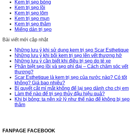
Kem trị sẹo bỏng
Kem trị sẹo lồi
Kem trị sẹo lõm
Kem trị sẹo mụn
Kem trị sẹo thâm
Miếng dán trị sẹo
Bài viết mới cập nhật
Những lưu ý khi sử dụng kem trị sẹo Scar Esthetique
Những lưu ý khi bôi kem trị sẹo lên vết thương hở
Những lưu ý cần biết khi điều trị sẹo do té xe
Phân biệt sẹo lồi và sẹo phì đại – Cách chăm sóc vết
thương?
Scar Esthetique là kem trị sẹo của nước nào? Có tốt
không? Giá bao nhiêu?
Bí quyết cắt mí mắt không để lại sẹo dành cho chị em
Làm thế nào để trị sẹo thủy đậu hiệu quả?
Khi bị bỏng: ta nên xử lý như thế nào để không bị sẹo
thâm
FANPAGE FACEBOOK